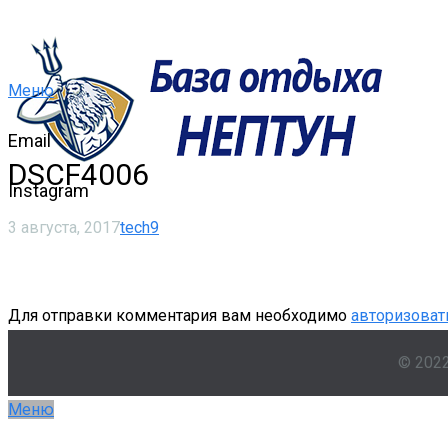
Меню
Email
DSCF4006
Instagram
3 августа, 2017
tech9
Для отправки комментария вам необходимо
авторизоват
© 202
Меню