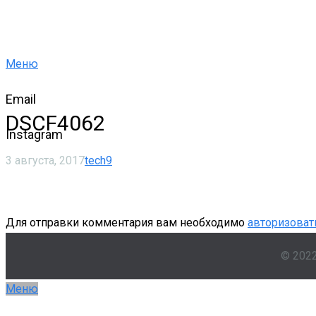
Меню
Email
DSCF4062
Instagram
3 августа, 2017
tech9
Для отправки комментария вам необходимо
авторизоват
© 202
Меню