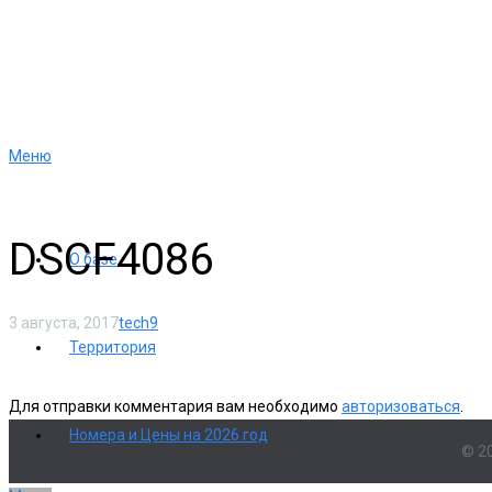
Меню
DSCF4086
О базе
3 августа, 2017
tech9
Территория
Для отправки комментария вам необходимо
авторизоваться
.
Номера и Цены на 2026 год
© 2