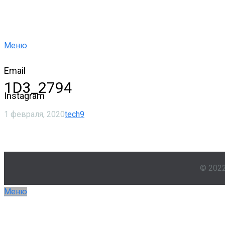
Меню
Email
1D3_2794
Instagram
1 февраля, 2020
tech9
© 202
Меню