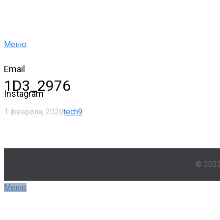
Меню
Email
1D3_2976
Instagram
1 февраля, 2020
tech9
© 202
Меню