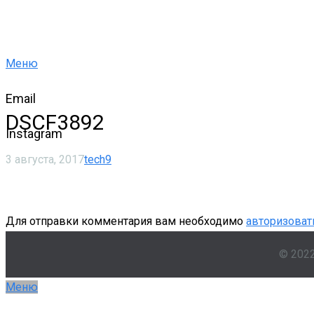
Меню
Email
DSCF3892
Instagram
3 августа, 2017
tech9
Для отправки комментария вам необходимо
авторизоват
© 202
Меню