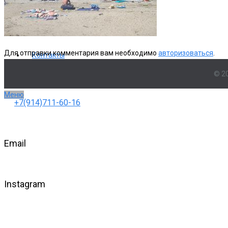
Фото
Для отправки комментария вам необходимо
авторизоваться
.
Контакты
© 2
Меню
+7(914)711-60-16
Email
Instagram