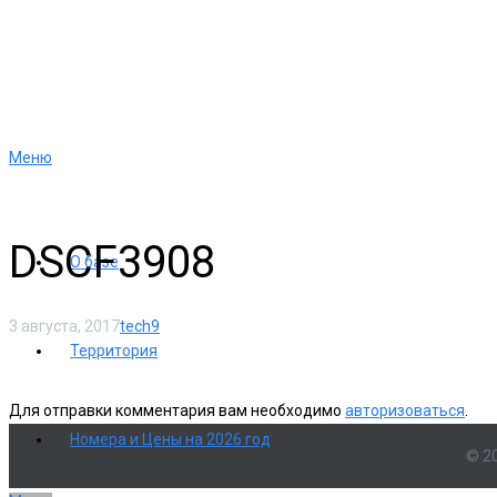
Меню
DSCF3908
О базе
3 августа, 2017
tech9
Территория
Для отправки комментария вам необходимо
авторизоваться
.
Номера и Цены на 2026 год
© 2