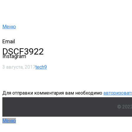
Меню
Email
DSCF3922
Instagram
3 августа, 2017
tech9
Для отправки комментария вам необходимо
авторизоват
© 202
Меню