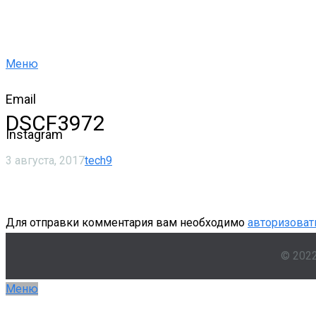
Меню
Email
DSCF3972
Instagram
3 августа, 2017
tech9
Для отправки комментария вам необходимо
авторизоват
© 202
Меню