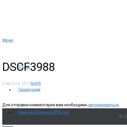
Меню
DSCF3988
О базе
3 августа, 2017
tech9
Территория
Для отправки комментария вам необходимо
авторизоваться
.
Номера и Цены на 2026 год
© 2