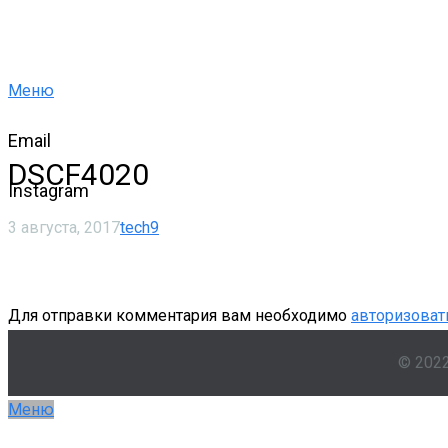
Меню
Email
DSCF4020
Instagram
3 августа, 2017
tech9
Для отправки комментария вам необходимо
авторизоват
© 202
Меню