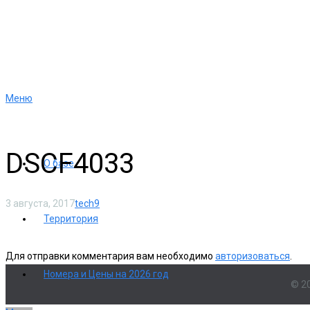
Меню
DSCF4033
О базе
3 августа, 2017
tech9
Территория
Для отправки комментария вам необходимо
авторизоваться
.
Номера и Цены на 2026 год
© 2