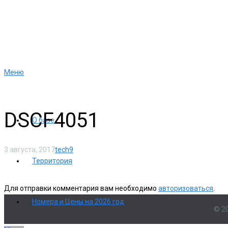
Меню
DSCF4051
О базе
3 августа, 2017
tech9
Территория
Для отправки комментария вам необходимо
авторизоваться
.
Номера и Цены на 2026 год
© 2