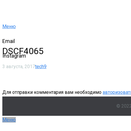
Меню
Email
DSCF4065
Instagram
3 августа, 2017
tech9
Для отправки комментария вам необходимо
авторизоват
© 202
Меню