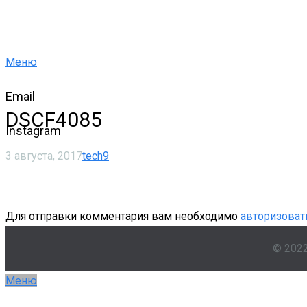
Меню
Email
DSCF4085
Instagram
3 августа, 2017
tech9
Для отправки комментария вам необходимо
авторизоват
© 202
Меню