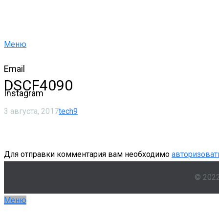
Меню
Email
DSCF4090
Instagram
3 августа, 2017
tech9
Для отправки комментария вам необходимо
авторизоват
© 202
Меню