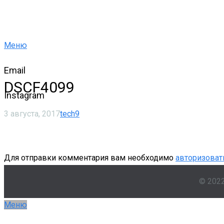
Меню
Email
DSCF4099
Instagram
3 августа, 2017
tech9
Для отправки комментария вам необходимо
авторизоват
© 202
Меню