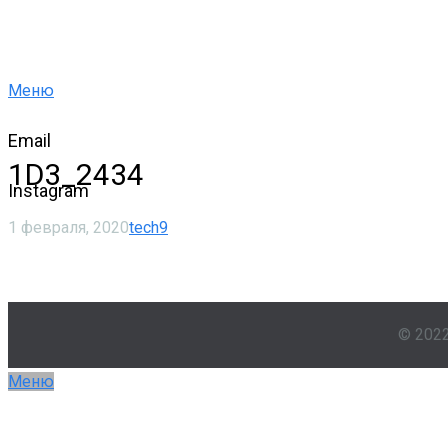
Меню
Email
1D3_2434
Instagram
1 февраля, 2020
tech9
© 202
Меню