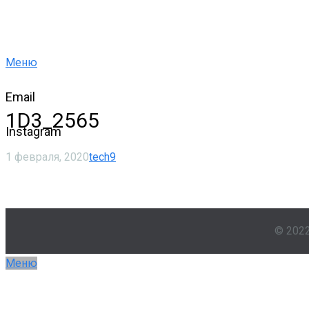
Меню
Email
1D3_2565
Instagram
1 февраля, 2020
tech9
© 202
Меню