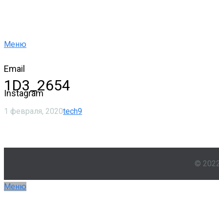
Меню
Email
1D3_2654
Instagram
1 февраля, 2020
tech9
© 202
Меню