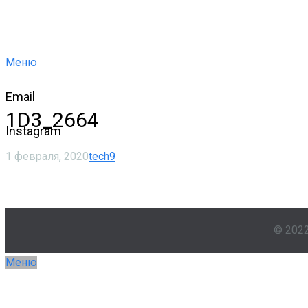
Меню
Email
1D3_2664
Instagram
1 февраля, 2020
tech9
© 202
Меню