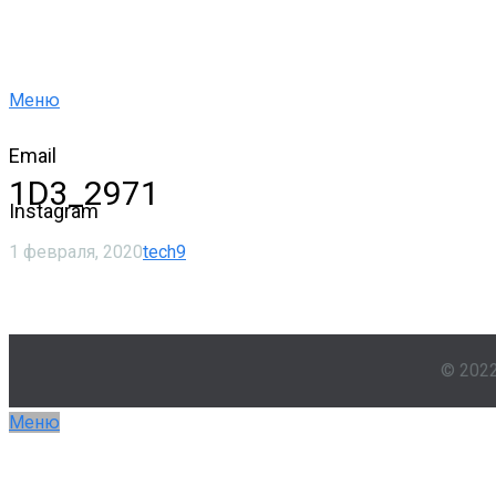
Меню
Email
1D3_2971
Instagram
1 февраля, 2020
tech9
© 202
Меню