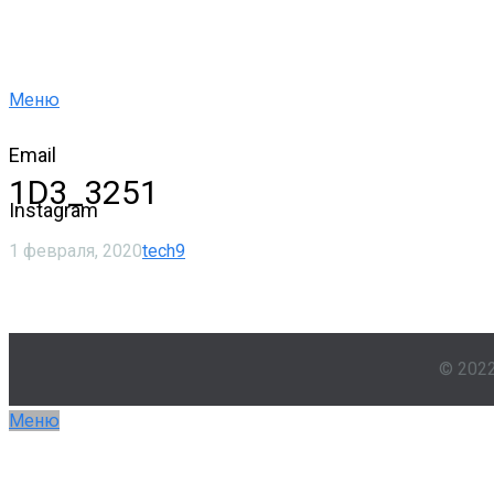
Меню
Email
1D3_3251
Instagram
1 февраля, 2020
tech9
© 202
Меню