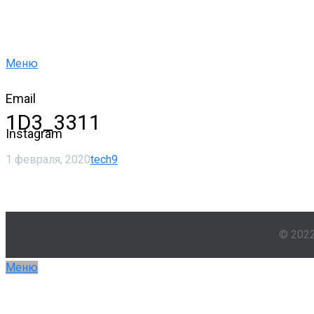
Меню
Email
1D3_3311
Instagram
1 февраля, 2020
tech9
© 202
Меню