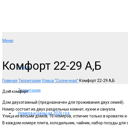
Меню
Комфорт 22-29 А,Б
О базе
Главная
Территория
Улица “Солнечная”
Комфорт 22-29 А,Б
Территория
Дом комфорт.
Дом двухэтажный (предназначен для проживания двух семей).
Номер состоит из двух раздельных комнат, кухни и санузла.
Номера и Цены на 2026 год
Улица из восьми домов, 16 номеров, отличие только в кроватях 
В каждом номере плита, холодильник, чайник, набор посуды для 